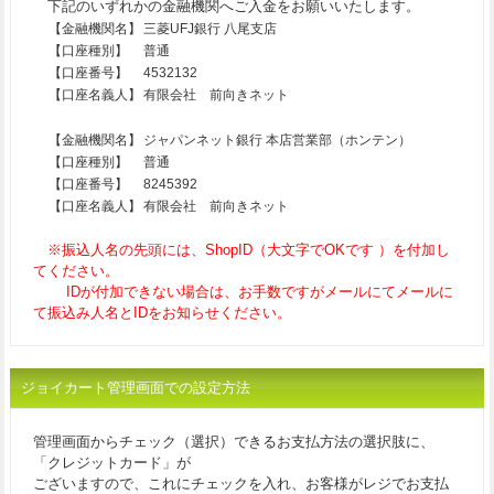
下記のいずれかの金融機関へご入金をお願いいたします。
【金融機関名】
三菱UFJ銀行 八尾支店
【口座種別】
普通
【口座番号】
4532132
【口座名義人】
有限会社 前向きネット
【金融機関名】
ジャパンネット銀行 本店営業部（ホンテン）
【口座種別】
普通
【口座番号】
8245392
【口座名義人】
有限会社 前向きネット
※振込人名の先頭には、ShopID（大文字でOKです ）を付加し
てください。
IDが付加できない場合は、お手数ですがメールにてメールに
て振込み人名とIDをお知らせください。
ジョイカート管理画面での設定方法
管理画面からチェック（選択）できるお支払方法の選択肢に、
「クレジットカード」が
ございますので、これにチェックを入れ、お客様がレジでお支払