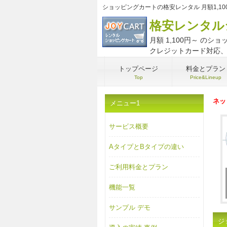
ショッピングカートの格安レンタル 月額1,10
格安レンタル
月額 1,100円～ の
クレジットカード対応、
トップページ
料金とプラン
Top
Price&Lineup
ネッ
メニュー1
サービス概要
AタイプとBタイプの違い
ご利用料金とプラン
機能一覧
サンプル デモ
ジ