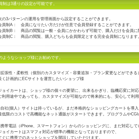
員制は3通りの設定が可能です。
次の3パターンの運用を管理画面から設定することができます。
会員制A： 会員になりたい方だけが任意で会員登録することができます。
会員制B： 商品の閲覧は一般・会員にかかわらず可能で、購入だけを会員に
会員制C： 商品の閲覧、購入どちらも会員限定とする完全会員制になります
のようなショップ様にお勧めです。
■拡張性・柔軟性（個別のカスタマイズ・容量追加・プラン変更などができる
長く計画的にECサイトを運営したいショップ様
ジョイカートは、ショップ様の個々の要望に、出来るかぎり、臨機応変に対応
ご利用途中であっても、カスタマイズが可能なので将来的にも、安心して利用
■自社(個人）サイトは持っているが、まだ本格的なショッピングカートを導
最低限のコストで高機能なネット通販がスタートできます。プログラムやCG
■携帯電話（iPhone、スマートフォン）からのショッピングに、まだ対応し
ジョイカートはスマフォ対応が標準の機能となっておりますので、
すぐに携帯でのネットショップを開設していただけます。